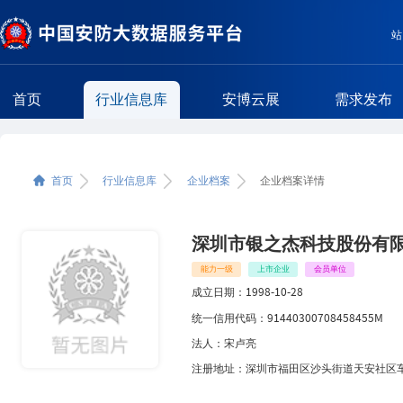
站
首页
行业信息库
安博云展
需求发布
企业简介
首页
行业信息库
企业档案
企业档案详情
相关区域企业
相关类型企业
深圳市银之杰科技股份有
能力一级
上市企业
会员单位
成立日期：
1998-10-28
统一信用代码：
91440300708458455M
法人：
宋卢亮
注册地址：
深圳市福田区沙头街道天安社区