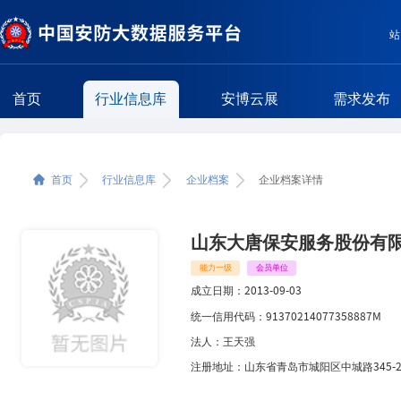
站
首页
行业信息库
安博云展
需求发布
企业简介
首页
行业信息库
企业档案
企业档案详情
相关区域企业
相关类型企业
山东大唐保安服务股份有
能力一级
会员单位
成立日期：
2013-09-03
统一信用代码：
91370214077358887M
法人：
王天强
注册地址：
山东省青岛市城阳区中城路345-