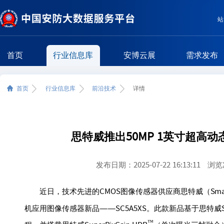
站
首页
行业信息库
安博云展
需求发布
首页
行业信息库
前沿技术
详情
思特威推出50MP 1英寸超高
发布日期：2025-07-22 16:13:11
浏览
近日，技术先进的CMOS图像传感器供应商思特威（Smart
机应用图像传感器新品——SC5A5XS。此款新品基于思特威Smar
™