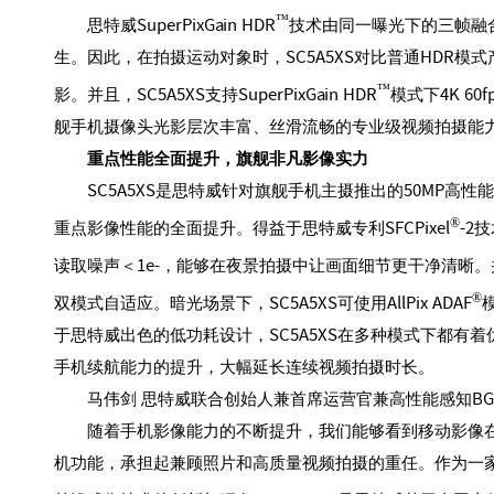
™
思特威SuperPixGain HDR
技术由同一曝光下的三帧融
生。因此，在拍摄运动对象时，SC5A5XS对比普通HDR
™
影。并且，SC5A5XS支持SuperPixGain HDR
模式下4K 
舰手机摄像头光影层次丰富、丝滑流畅的专业级视频拍摄能
重点性能全面提升，旗舰非凡影像实力
SC5A5XS是思特威针对旗舰手机主摄推出的50MP高
®
重点影像性能的全面提升。得益于思特威专利SFCPixel
-2
读取噪声＜1e-，能够在夜景拍摄中让画面细节更干净清晰。并且，S
®
双模式自适应。暗光场景下，SC5A5XS可使用AllPix ADAF
于思特威出色的低功耗设计，SC5A5XS在多种模式下都有
手机续航能力的提升，大幅延长连续视频拍摄时长。
马伟剑 思特威联合创始人兼首席运营官兼高性能感知BG 
随着手机影像能力的不断提升，我们能够看到移动影像
机功能，承担起兼顾照片和高质量视频拍摄的重任。作为一家