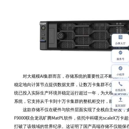
办事大厅
服务号
小程序
对大规模AI集群而言，存储系统的重要性正不断提升。Par
稳定地向计算节点提供数据支撑，让数万卡集群不仅“跑得快
在线咨询
统已投入实际生产环境并稳定运行超过一年，为大模型训练、
系统，它支持从千卡到十万卡集群的整机柜交付，能够将千亿
返回顶部
这款存储不仅在硬件与软件层面实现了全栈自主研发，更在
F9000联合龙讯旷腾MatPL软件，依托中科曙光scaleX
打破了该领域的世界纪录。这证明了国产高端存储不仅能保