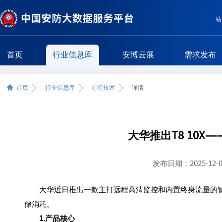
站
首页
行业信息库
安博云展
需求发布
首页
行业信息库
前沿技术
详情
大华推出T8 10X
发布日期：2025-12-09 
大华近日推出一款主打远程高清监控和内置终身流量的智能摄
储消耗。
1.产品核心