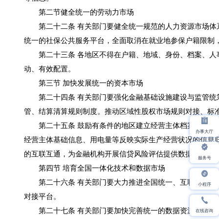
第二节健全统一的劳动力市场
第二十二条 有关部门要健全统一规范的人力资源市场体系
统一的社保公共服务平台，全面取消在就业地参保户籍限制
第二十三条 各地区不得在户籍、地域、身份、档案、人事
动、有效配置。
第三节 加快发展统一的资本市场
第二十四条 有关部门要强化金融基础设施建设与监管统筹
管、结算清算规则制度。推动区域性股权市场规则对接、标
第二十五条 鼓励有条件的地区建立经营主体档案数据库，
办事大厅
经营主体基础信息、用电量等反映实际生产经营状况的信息
的互联互通，为金融机构开展信贷风险评估提供数据支持。
服务号
第四节 培育全国一体化技术和数据市场
第二十六条 有关部门要大力推进全国统一、互联互通的技
小程序
对接平台。
第二十七条 有关部门要加快完善统一的数据资源登记规则
在线咨询