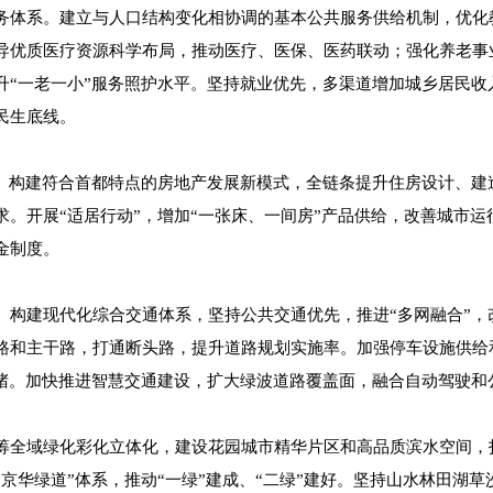
务体系。建立与人口结构变化相协调的基本公共服务供给机制，优化
导优质医疗资源科学布局，推动医疗、医保、医药联动；强化养老事
升“一老一小”服务照护水平。坚持就业优先，多渠道增加城乡居民收
民生底线。
设。构建符合首都特点的房地产发展新模式，全链条提升住房设计、建
求。开展“适居行动”，增加“一张床、一间房”产品供给，改善城市
金制度。
。构建现代化综合交通体系，坚持公共交通优先，推进“多网融合”，
路和主干路，打通断头路，提升道路规划实施率。加强停车设施供给
治堵。加快推进智慧交通建设，扩大绿波道路覆盖面，融合自动驾驶和
筹全域绿化彩化立体化，建设花园城市精华片区和高品质滨水空间，
京华绿道”体系，推动“一绿”建成、“二绿”建好。坚持山水林田湖