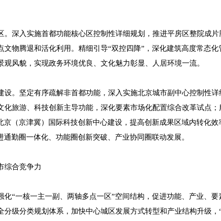
区。深入实施首都功能核心区控制性详细规划，推进平房区整院成片
点文物腾退和活化利用。精细引导“双控四降”，深化建筑高度常态化
景观风貌，实现政务环境优良、文化魅力彰显、人居环境一流。
建设。坚定有序疏解非首都功能，深入实施北京城市副中心控制性详
文化旅游、科技创新主导功能，深化要素市场化配置综合改革试点；
进北京（京津冀）国际科技创新中心建设，提高创新成果区域内转化效
促进通勤圈一体化、功能圈创新突破、产业协同圈联动发展。
市综合竞争力
强化“一核一主一副、两轴多点一区”空间结构，促进功能、产业、要
全分级分类规划体系，加快中心城区发展方式转型和产业结构升级，“