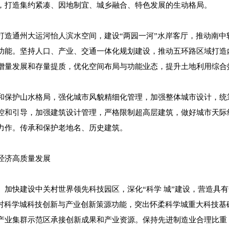
，打造集约紧凑、因地制宜、城乡融合、特色发展的生动格局。
打造通州大运河怡人滨水空间，建设“两园一河”水岸客厅，推动南中
功能。坚持人口、产业、交通一体化规划建设，推动五环路区域打造内
增量发展和存量提质，优化空间布局与功能业态，提升土地利用综合
和保护山水格局，强化城市风貌精细化管理，加强整体城市设计，统
控和引导，加强建筑设计管理，严格限制超高层建筑，做好城市天际
力作。传承和保护老地名、历史建筑。
经济高质量发展
。加快建设中关村世界领先科技园区，深化“科学 城”建设，营造具
关村科学城科技创新与产业创新策源功能，突出怀柔科学城重大科技基
产业集群示范区承接创新成果和产业资源。保持先进制造业合理比重