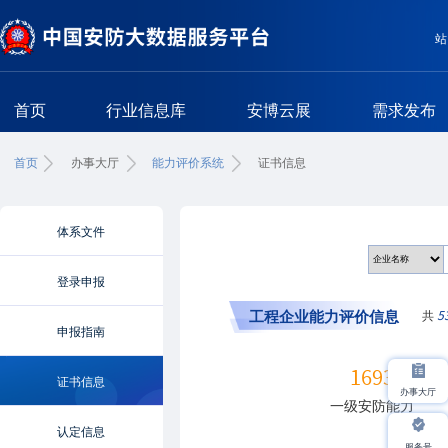
站
首页
行业信息库
安博云展
需求发布
首页
办事大厅
能力评价系统
证书信息
体系文件
登录申报
工程企业能力评价信息
共
5
申报指南
1693
证书信息
办事大厅
一级安防能力
认定信息
服务号