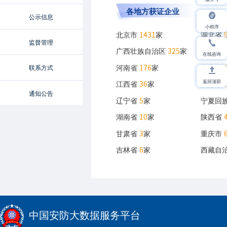
各地方获证企业
公示信息
小程序
北京市
1431
家
湖北省
监督管理
广西壮族自治区
325
家
江苏省
在线咨询
河南省
176
家
山东省
联系方式
返回顶部
江西省
36
家
天津市
通知公告
辽宁省
5
家
宁夏回
湖南省
10
家
陕西省
甘肃省
3
家
重庆市
吉林省
6
家
西藏自
中国安防大数据服务平台