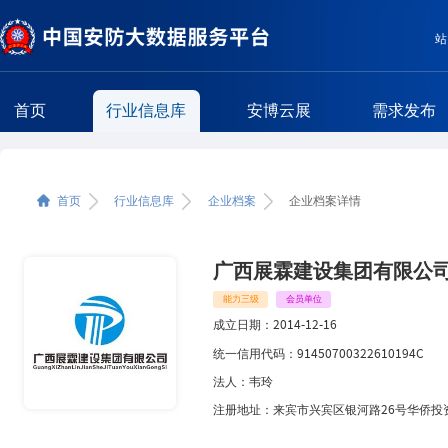
站
首页
行业信息库
安博云展
需求发布
企业简介
首页
行业信息库
企业档案
企业档案详情
相关区域企业
相关类型企业
广西展霖建设集团有限公
能力三级
会员单位
成立日期：
2014-12-16
统一信用代码：
91450700322610194C
法人：
韦玲
注册地址：
来宾市兴宾区银河路26号华侨投