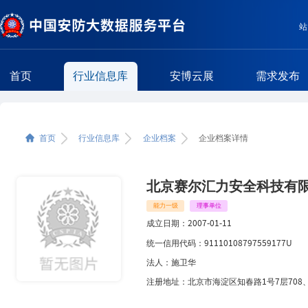
站
首页
行业信息库
安博云展
需求发布
企业简介
首页
行业信息库
企业档案
企业档案详情
相关区域企业
相关类型企业
北京赛尔汇力安全科技有
能力一级
理事单位
成立日期：
2007-01-11
统一信用代码：
91110108797559177U
法人：
施卫华
注册地址：
北京市海淀区知春路1号7层708、