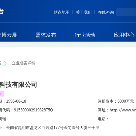
站点地图
关于我们
在线咨询
安博云展
需求发布
行业活动
应用中心
案
企业档案详情
科技有限公司
位
期：
1996-08-18
注册资本：
8000
万元
用代码：
91530000291982875Q
网址：
http://www.y
胡瑞
电话：
-
址：
云南省昆明市盘龙区白云路177号金尚壹号大厦三十层