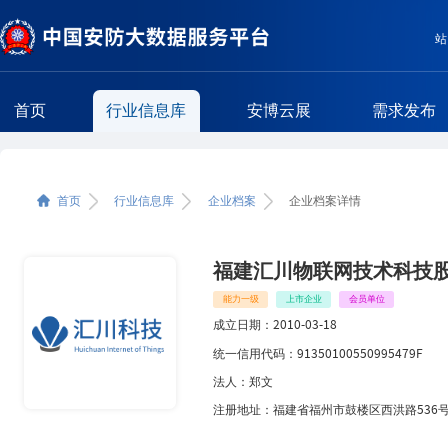
站
首页
行业信息库
安博云展
需求发布
企业简介
首页
行业信息库
企业档案
企业档案详情
相关区域企业
相关类型企业
福建汇川物联网技术科技
能力一级
上市企业
会员单位
成立日期：
2010-03-18
统一信用代码：
91350100550995479F
法人：
郑文
注册地址：
福建省福州市鼓楼区西洪路536