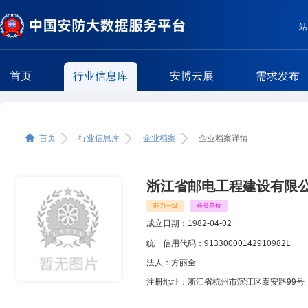
站
首页
行业信息库
安博云展
需求发布
企业简介
首页
行业信息库
企业档案
企业档案详情
相关区域企业
相关类型企业
浙江省邮电工程建设有限
能力一级
会员单位
成立日期：
1982-04-02
统一信用代码：
91330000142910982L
法人：
方丽全
注册地址：
浙江省杭州市滨江区泰安路99号